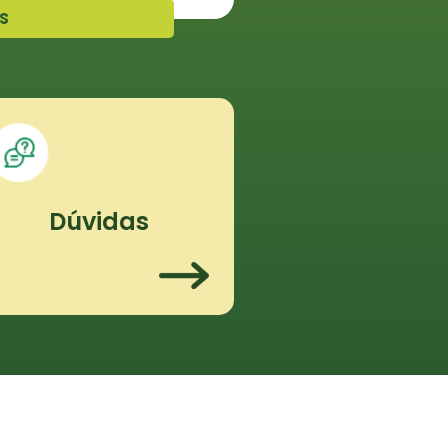
S
Dúvidas